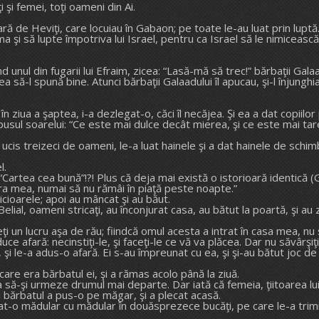
 şi femei, toţi oameni din Ai.
fară de Heviţi, care locuiau în Gabaon; pe toate le-au luat prin luptă
 şi să lupte împotriva lui Israel, pentru ca Israel să le nimicească
 unul din fugarii lui Efraim, zicea: “Lasă-mă să trec!” bărbaţii Galaa
 putea să-l spună bine. Atunci bărbaţii Galaadului îl apucau, şi-l înjun
 în ziua a şaptea, i-a dezlegat-o, căci îl necăjea. Şi ea a dat copiilor
usul soarelui: “Ce este mai dulce decât mierea, şi ce este mai tare 
 ucis treizeci de oameni, le-a luat hainele şi a dat hainele de schi
l.
“Cartea cea bună”!?! Plus că deja mai există o istorioară identică 
upra mea, numai să nu rămâi în piaţă peste noapte.”
picioarele; apoi au mâncat şi au băut.
 Belial, oameni stricaţi, au înconjurat casa, au bătut la poartă, şi a
faceţi un lucru aşa de rău; fiindcă omul acesta a intrat în casa mea, nu
duce afară: necinstiţi-le, şi faceţi-le ce vă va plăcea. Dar nu săvârş
a, şi le-a adus-o afară. Ei s-au împreunat cu ea, şi şi-au bătut joc
care era bărbatul ei, şi a rămas acolo până la ziuă.
 ca să-şi urmeze drumul mai departe. Dar iată că femeia, ţiitoarea lui
i bărbatul a pus-o pe măgar, şi a plecat acasă.
ăiat-o mădular cu mădular în douăsprezece bucăţi, pe care le-a trimis 