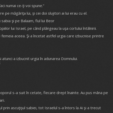
faci numai ce-ţi voi spune.”
măgăriţa lui, şi cei doi slujitori ai lui erau cu el.
 sabia şi pe Balaam, fiul lui Beor
opiilor lui Israel, pe când plângeau la uşa cortului întâlnirii.
e femeia aceea. Şi a încetat astfel urgia care izbucnise printre
şi atunci a izbucnit urgia în adunarea Domnului.
;
 poporul s-a suit în cetate, fiecare drept înainte. Au pus mâna pe
ari.
l prin ascuţişul sabiei, tot Israelul s-a întors la Ai şi a trecut