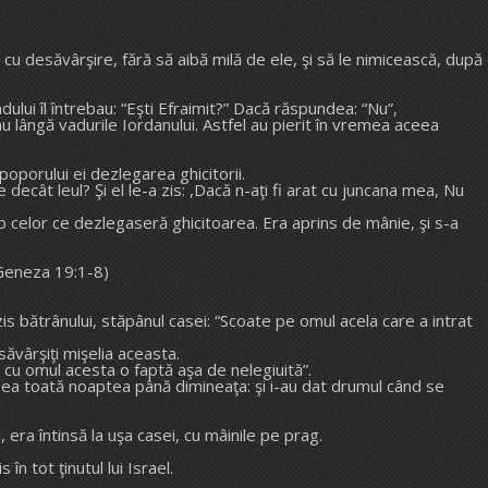
.
 cu desăvârşire, fără să aibă milă de ele, şi să le nimicească, după
dului îl întrebau: “Eşti Efraimit?” Dacă răspundea: “Nu”,
ghiau lângă vadurile Iordanului. Astfel au pierit în vremea aceea
 poporului ei dezlegarea ghicitorii.
decât leul? Şi el le-a zis: ,Dacă n-aţi fi arat cu juncana mea, Nu
mb celor ce dezlegaseră ghicitoarea. Era aprins de mânie, şi s-a
(Geneza 19:1-8)
u zis bătrânului, stăpânul casei: “Scoate pe omul acela care a intrat
 săvârşiţi mişelia aceasta.
iţi cu omul acesta o faptă aşa de nelegiuită”.
 de ea toată noaptea până dimineaţa: şi i-au dat drumul când se
, era întinsă la uşa casei, cu mâinile pe prag.
în tot ţinutul lui Israel.