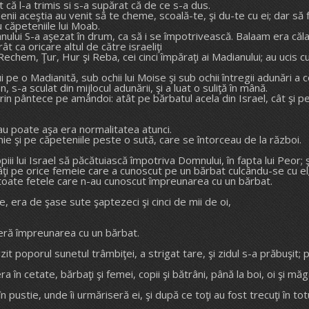
ă l-a trimis si s-a supărat că de ce s-a dus.
enii aceştia au venit să te cheme, scoală-te, şi du-te cu ei; dar să 
 căpeteniile lui Moab.
 S-a aşezat în drum, ca să i se împotrivească. Balaam era călare pe 
 ca oricare altul de către israeliţi
Rechem, Ţur, Hur şi Reba, cei cinci împăraţi ai Madianului; au ucis cu
 lui pe o Madianită, sub ochii lui Moise şi sub ochii întregii adunări a c
, s-a sculat din mijlocul adunării, şi a luat o suliţă în mână.
 prin pântece pe amândoi: atât pe bărbatul acela din Israel, cât şi p
u poate aşa era normalitatea atunci.
mie şi pe căpeteniile peste o sută, care se întorceau de la război.
iii lui Israel să păcătuiască împotriva Domnului, în fapta lui Peor; 
ţi pe orice femeie care a cunoscut pe un bărbat culcându-se cu el
pe toate fetele care n-au cunoscut împreunarea cu un bărbat.
, era de şase sute şaptezeci şi cinci de mii de oi,
seră împreunarea cu un bărbat.
zit poporul sunetul trâmbiţei, a strigat tare, şi zidul s-a prăbuşit;
a în cetate, bărbaţi şi femei, copii şi bătrâni, până la boi, oi şi măg
în pustie, unde îi urmăriseră ei, şi după ce toţi au fost trecuţi în totu