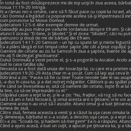
În totul au fost douăsprezece mii de inşi ucişi în ziua aceea, bărbaţi
Iosua 11:19-20 Intriga.
N-a rămas nici o cetate, care să fi făcut pace cu copiii lui Israel, a
Căci Domnul a îngăduit ca popoarele acelea să-şi împietrească inima
cum poruncise lui Moise Domnul.
Judecatorii 12:5-6 Alte exemple demne de urmat.
Galaadiţii au pus mâna pe vadurile Iordanului dinspre Efraim. Şi când
atunci îi ziceau: “Ei bine, zi Şibolet.” Şi el zicea: “Sibolet”, căci nu
patruzeci şi două de mii de bărbaţi din Efraim.
Judecatorii 14:17-20 Samson – un tip cu spate lat şi minte îngustă
Ea a plâns lângă el tot timpul celor şapte zile cât a ţinut ospăţul; şi
Oamenii din cetate au zis lui Samson în ziua a şaptea, înainte de ap
mi-aţi fi dezlegat ghicitoarea”.
Duhul Domnului a venit peste el, şi s-a pogorât la Ascalon. Acolo a
suit la casa tatălui său.
Nevasta sa a fost dată unuia din tovarăşii lui, cu care era prieten e
Judecatorii 19:20-29 Asta chiar m-a şocat. Cum să laşi aşa ceva în 
Bătrânul a zis: “Pacea să fie cu tine! Toate nevoile tale le iau as
L-a dus în casa lui, şi a dat nutreţ măgarilor. Călătorii şi-au spălat 
Pe când se înveseleau ei, iată că oamenii din cetate, nişte fii ai lui
la tine, ca să ne împreunăm cu el.”
Stăpânul casei a ieşit la ei, şi le-a zis: “Nu, fraţilor, vă rog să nu 
Iată că am o fată fecioară, şi omul acesta are o ţiitoare; vi le voi a
Oamenii aceia n-au vrut să-l asculte. Atunci omul şi-a luat ţiitoare
lumina de ziuă.
Către ziuă, femeia aceasta a venit şi a căzut la uşa casei omului la 
Şi dimineaţa, bărbatul ei s-a sculat, a deschis uşa casei, şi a ieşit
El i-a zis: “Scoală-te, şi haidem să mergem!” Ea n-a răspuns. Atunc
Când a ajuns acasă, a luat un cuţit, a apucat pe ţiitoarea lui, şi a t