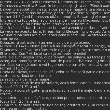
Numeri 22:20-22 Când Dumnezeu l-a trimis pe Balaam apoi a uitat c
Dumnezeu a venit la Balaam în timpul nopţii, şi i-a zis: “Fiindcă oam
Balaam s-a sculat dimineaţa, a pus şaua pe măgăriţă, şi a plecat cu
Dumnezeu S-a aprins de mânie, pentru că plecase. Şi Îngerul Domnului
Numeri 31:8 Cand Dumnezeu uită de omul lui, Balaam, şi el e omorât
Împreună cu toţi ceilalţi, au omorât şi pe împăraţii Madianului: Evi, 
Numeri 25:6-9 Nu e bine să te încurci cu alte neamuri
Şi iată că un bărbat dintre copiii lui Israel a venit şi a adus la fraţii
La vederea acestui lucru, Fineas, fiul lui Eleazar, fiul preotului Aaron
S-a luat după omul acela din Israel până în cortul lui, i-a străpuns
copiii lui Israel.
Douăzeci şi patru de mii au murit loviţi de urgia aceea.
Numeri 31:14-18 Moise pare a fi un psihopat insetat de sânge, sa
Şi Moise s-a mâniat pe căpeteniile oştirii, pe căpeteniile peste o 
El le-a zis: “Cum? Aţi lăsat cu viaţă pe toate femeile?
Iată, ele sunt acelea care, după cuvântul lui Balaam, au târât pe cop
Acum, dar, omorâţi pe orice prunc de parte bărbătească, şi omorâ
dar lăsaţi cu viaţă pentru voi toţi pruncii de parte femeiască şi 
Numeri 31:32-35
Prada de război, rămasă din jaful celor ce făcuseră parte din oaste
şaptezeci şi două de mii de boi,
şaizeci şi una de mii de măgari,
şi treizeci şi două de mii de suflete, adică femei care nu cunoscu
Iosua 6:20-21 Fără milă.
Poporul a scos strigăte, şi preoţii au sunat din trâmbiţe. Când a au
cetate,
şi au nimicit-o cu desăvârşire, trecând prin ascuţişul sabiei tot ce er
Iosua 8:24-25 Fără milă.
După ce a isprăvit Israel de ucis pe toţi locuitorii din Ai, în câmp şi 
cetatea prin ascuţişul sabiei.