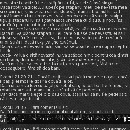
nevasta şi copiii să fie ai stăpânului lui, iar el să iasă singur.
Dacă robul va zice: ,Eu iubesc pe stăpânul meu, pe nevasta mea
şi copiii mei, şi nu vreau să ies slobod’, atunci stăpânul lui să-l
ducă înaintea lui Dumnezeu, să-l apropie de uşă sau de stâlpul
uşii, şi stăpânul lui să-i găurească urechea cu o sulă, şi robul să
rămână pentru totdeauna în slujba lui.
Dacă un om îşi va vinde fata ca roabă, ea să nu iasă cum ies robii.
Dacă nu va plăcea stăpânului ei, care o luase de nevastă, el să-i
înlesnească răscumpărarea; dar nu va avea dreptul s-o vândă
unor străini, dacă nu-şi va ţine cuvântul.
Dacă o dă de nevastă fiului său, să se poarte cu ea după dreptul
fiicelor.
Dacă-i va lua o altă nevastă, nu va scădea nimic pentru cea dintâi
din hrană, din îmbrăcăminte, şi din dreptul ei de soţie.
Dacă nu-i face aceste trei lucruri, ea va putea ieşi, fără nici o
despăgubire, fără să dea bani.
Exodul 21:20-21 – Dacă îţi baţi sclavul până moare e naşpa, dacă
îl baţi şi el moare doar a doua zi e ok.
Dacă un om va lovi cu băţul pe robul său, fie bărbat fie femeie, şi
robul moare sub mâna lui, stăpânul să fie pedepsit.
Dar dacă mai trăieşte o zi sau două, stăpânul să nu fie pedepsit;
căci este argintul lui.
Exodul 21:35 – Fără comentarii aici.
Dacă boul unui om împunge boul unui alt om, şi boul acesta
moare, vor vinde boul cel viu şi preţul lui îl vor împărţi; vor împărţi
Biblia – cateva citate care nu se citesc in biserica (II)
şi boul mort.
Exodul 31:14 – Să fii omorât dacă lucrezi Sâmbăta. Sau Duminica,