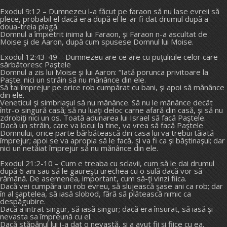
Exodul 9:12 – Dumnezeu l-a făcut pe faraon să nu lase evreii să
plece, probabil el dacă era după el le-ar fi dat drumul după a
doua-treia plagă.
Domnul a împietrit inima lui Faraon, şi Faraon n-a ascultat de
Moise şi de Aaron, după cum spusese Domnul lui Moise.
Exodul 12:43-49 – Dumnezeu are ce are cu puţulicile celor care
sărbătoresc Paştele
Domnul a zis lui Moise şi lui Aaron: “Iată porunca privitoare la
Paşte: nici un străin să nu mănânce din ele.
Să tai împrejur pe orice rob cumpărat cu bani, şi apoi să mănânce
din ele.
Veneticul şi simbriaşul să nu mănânce. Să nu le mănânce decât
într-o singură casă; să nu luaţi deloc carne afară din casă, şi să nu
zdrobiţi nici un os. Toată adunarea lui Israel să facă Paştele.
Dacă un străin, care va locui la tine, va vrea să facă Paştele
Domnului, orice parte bărbătească din casa lui va trebui tăiată
împrejur; apoi se va apropia să le facă, şi va fi ca şi băştinaşul; dar
nici un netăiat împrejur să nu mănânce din ele.
Exodul 21:2-10 – Cum e treaba cu sclavii, cum să le dai drumul
după 6 ani sau să le gaureşti urechea cu o sulă dacă vor să
rămână. De asemenea, important, cum să-ţi vinzi fiica.
Dacă vei cumpăra un rob evreu, să slujească şase ani ca rob; dar
în al şaptelea, să iasă slobod, fără să plătească nimic ca
despăgubire.
Dacă a intrat singur, să iasă singur; dacă era însurat, să iasă şi
nevasta sa împreună cu el.
Dacă stăpânul lui i-a dat o nevastă, şi a avut fii şi fiice cu ea,