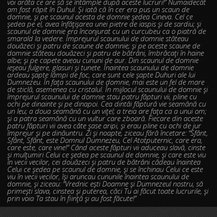
voi arăta ce are să se întâmple după aceste lucruri!” Numaidecât
am fost răpit în Duhul. Şi iată că în cer era pus un scaun de
domnie, şi pe scaunul acesta de domnie şedea Cineva. Cel ce
şedea pe el, avea înfăţişarea unei pietre de iaspis şi de sardiu; şi
scaunul de domnie era înconjurat cu un curcubeu ca o piatră de
smarald la vedere. Împrejurul scaunului de domnie stăteau
douăzeci şi patru de scaune de domnie; şi pe aceste scaune de
domnie stăteau douăzeci şi patru de bătrâni, îmbrăcaţi în haine
albe; şi pe capete aveau cununi de aur. Din scaunul de domnie
ieşeau fulgere, glasuri şi tunete. Înaintea scaunului de domnie
ardeau şapte lămpi de foc, care sunt cele şapte Duhuri ale lui
Dumnezeu. În faţa scaunului de domnie, mai este un fel de mare
de sticlă, asemenea cu cristalul. În mijlocul scaunului de domnie şi
împrejurul scaunului de domnie stau patru făpturi vii, pline cu
ochi pe dinainte şi pe dinapoi. Cea dintâi făptură vie seamănă cu
un leu; a doua seamănă cu un viţel; a treia are faţa ca a unui om;
şi a patra seamănă cu un vultur care zboară. Fiecare din aceste
patru făpturi vii avea câte şase aripi, şi erau pline cu ochi de jur
împrejur şi pe dinăuntru. Zi şi noapte, ziceau fără încetare: “Sfânt,
Sfânt, Sfânt, este Domnul Dumnezeu, Cel Atotputernic, care era,
care este, care vine!” Când aceste făpturi vii aduceau slavă, cinste
şi mulţumiri Celui ce şedea pe scaunul de domnie, şi care este viu
în vecii vecilor, cei douăzeci şi patru de bătrâni cădeau înaintea
Celui ce şedea pe scaunul de domnie, şi se închinau Celui ce este
viu în vecii vecilor, îşi aruncau cununile înaintea scaunului de
domnie, şi ziceau: “Vrednic eşti Doamne şi Dumnezeul nostru, să
primeşti slava, cinstea şi puterea, căci Tu ai făcut toate lucrurile, şi
prin voia Ta stau în fiinţă şi au fost făcute!”