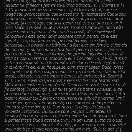
femeie. Totuşi, din pricina curviei, fiecare bărbat să-şi aibă
nevasta lui, şi fiecare femeie să-şi aibă bărbatul ei. 1 Corinteni 11,
4-10: femeia trebuie sa stie cine e seful Orice bărbat, care se
roagă sau proroceşte cu capul acoperit, îşi necinsteşte Capul său.
Dimpotrivă, orice femeie care se roagă sau proroceşte cu capul
dezvelit, îşi necinsteşte capul ei, pentru că este ca una care ar fi
rasă. Dacă o femeie nu se înveleşte, să se şi tundă! Iar, dacă este
ruşine pentru o femeie să fie tunsă ori rasă, să se învelească.
Bărbatul nu este dator să-şi acopere capul, pentru că el este
chipul şi slava lui Dumnezeu, pe când femeia este slava
bărbatului. În adevăr, nu bărbatul a fost luat din femeie, ci femeia
din bărbat; şi nu bărbatul a fost făcut pentru femeie, ci femeia
pentru bărbat. De aceea femeia, din pricina îngerilor, trebuie să
aibă pe cap un semn al stăpânirii ei. 1 Corinteni 14, 34-35: femeia
sa taca Femeile să tacă în adunări, căci lor nu le este îngăduit să
ia cuvântul în ele, ci să fie supuse, cum zice şi Legea. Dacă voiesc
să capete învăţătură asupra unui lucru, să întrebe pe bărbaţii lor
acasă; căci este ruşine pentru o femeie să vorbească în Biserică.
Tit 1, 13-14: Pavel, despre basme evreiesti (Vechiul Testament)
Mărturia aceasta este adevărată. De aceea mustră-i aspru, ca să
fie sănătoşi în credinţă, şi să nu se ţină de basme evreieşti, şi de
porunci date de oameni, care se întorc de la adevăr. Iacov 4, 4-5:
despre gelozia Lui Suflete preacurvare! Nu ştiţi că prietenia lumii
este vrăjmăşie cu Dumnezeu? Aşa că cine vrea să fie prieten cu
lumea se face vrăjmaş cu Dumnezeu. Credeţi că degeaba
vorbeşte Scriptura? Duhul, pe care L-a pus Dumnezeu să
locuiască în noi, ne vrea cu gelozie pentru Sine. Apocalipsa 4: Ioan
si psihedelicele După aceste lucruri, m-am uitat, şi iată că o uşă
era deschisă în cer. Glasul cel dintâi, pe care-l auzisem ca sunetul
unei trâmbiţe, şi care vorbea cu mine, mi-a zis: “Suie-te aici, şi-ţi