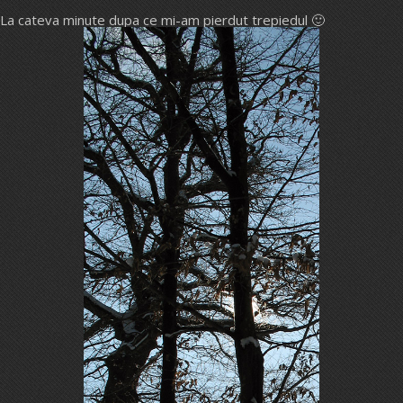
La cateva minute dupa ce mi-am pierdut trepiedul 🙂