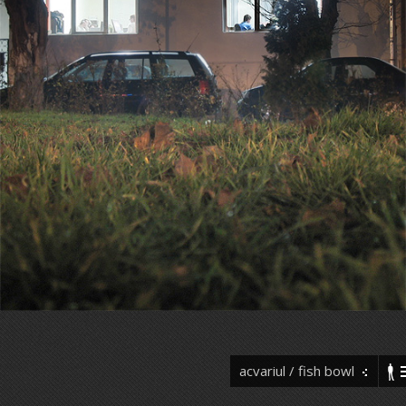
acvariul / fish bowl